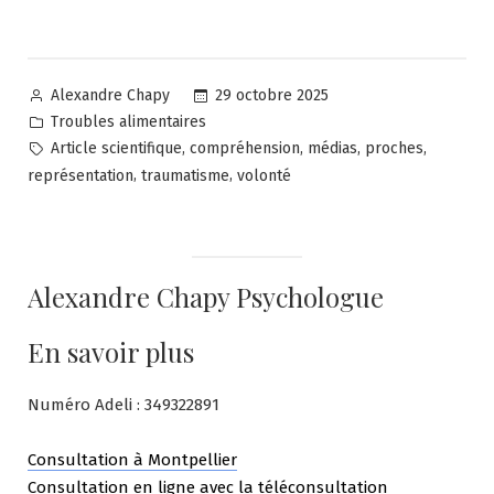
Posted
29 octobre 2025
Alexandre Chapy
by
Posted
Troubles alimentaires
in
Tags:
,
,
,
,
Article scientifique
compréhension
médias
proches
,
,
représentation
traumatisme
volonté
Alexandre Chapy Psychologue
En savoir plus
Numéro Adeli : 349322891
Consultation à Montpellier
Consultation en ligne avec la téléconsultation