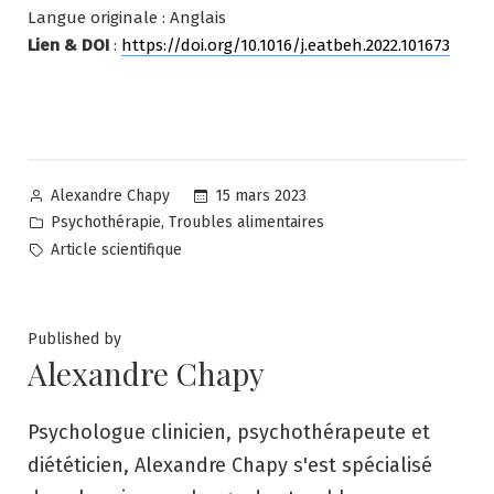
Langue originale : Anglais
Lien & DOI
:
https://doi.org/10.1016/j.eatbeh.2022.101673
Posted
15 mars 2023
Alexandre Chapy
by
Posted
,
Psychothérapie
Troubles alimentaires
in
Tags:
Article scientifique
Published by
Alexandre Chapy
Psychologue clinicien, psychothérapeute et
diététicien, Alexandre Chapy s'est spécialisé