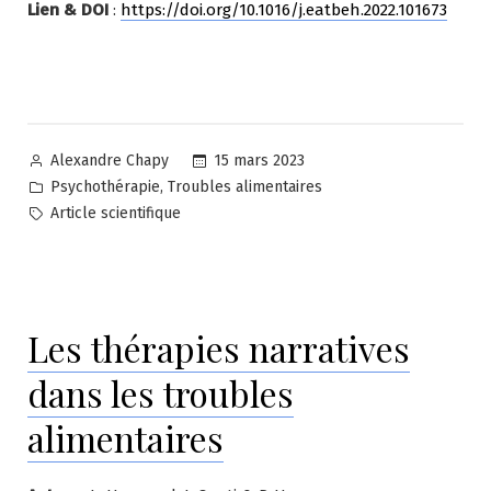
Lien & DOI
:
https://doi.org/10.1016/j.eatbeh.2022.101673
Posted
15 mars 2023
Alexandre Chapy
by
Posted
,
Psychothérapie
Troubles alimentaires
in
Tags:
Article scientifique
Les thérapies narratives
dans les troubles
alimentaires