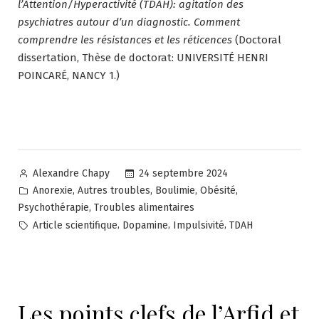
l’Attention/Hyperactivité (TDAH): agitation des
psychiatres autour d’un diagnostic. Comment
comprendre les résistances et les réticences
(Doctoral
dissertation, Thèse de doctorat: UNIVERSITÉ HENRI
POINCARÉ, NANCY 1.)
Posted
24 septembre 2024
Alexandre Chapy
by
Posted
,
,
,
,
Anorexie
Autres troubles
Boulimie
Obésité
in
,
Psychothérapie
Troubles alimentaires
Tags:
,
,
,
Article scientifique
Dopamine
Impulsivité
TDAH
Les points clefs de l’Arfid et