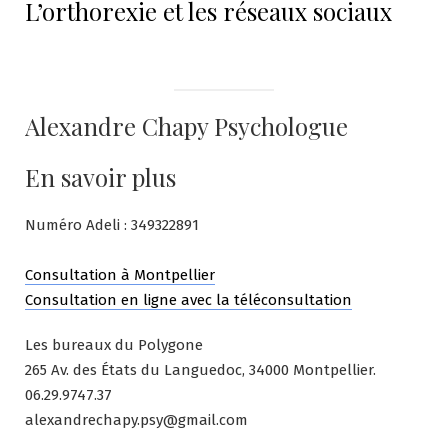
L’orthorexie et les réseaux sociaux
post:
Alexandre Chapy Psychologue
En savoir plus
Numéro Adeli : 349322891
Consultation à Montpellier
Consultation en ligne avec la téléconsultation
Les bureaux du Polygone
265 Av. des États du Languedoc, 34000 Montpellier.
06.29.9747.37
alexandrechapy.psy@gmail.com