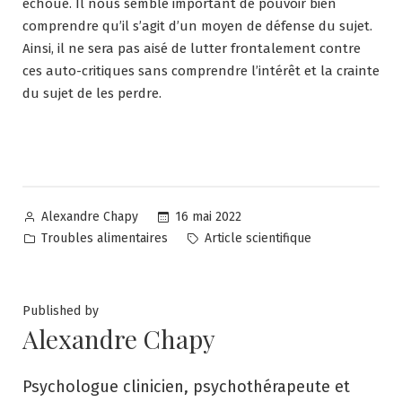
échoue. Il nous semble important de pouvoir bien
comprendre qu’il s’agit d’un moyen de défense du sujet.
Ainsi, il ne sera pas aisé de lutter frontalement contre
ces auto-critiques sans comprendre l’intérêt et la crainte
du sujet de les perdre.
Posted
16 mai 2022
Alexandre Chapy
by
Posted
Tags:
Troubles alimentaires
Article scientifique
in
Published by
Alexandre Chapy
Psychologue clinicien, psychothérapeute et